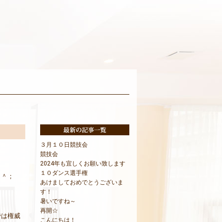
３月１０日競技会
競技会
2024年も宜しくお願い致します
１０ダンス選手権
＾＾；
あけましておめでとうございま
す！
暑いですね～
再開☆
では権威
こんにちは！