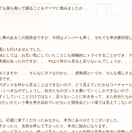
でも落ち着いて踊ることをテーマに挑みましたが、、、
た事のあるこの競技会ですが、今回はメンバーも厚く、それでも準決勝目指
選にも行けませんでした。
触としては、お互い気にしていたことにも積極的にトライすることができ、
実感があったのですが、、、やはり外から見ると足りないんでしょうか、、
ありますが、、、そんなにダメなのかと、、虚無感というか、そんな感じさ
音です。
のダンスを外から見ることはできないので、どう見えていたかはコーチャー
いくべきなのでしょうし、自分たちのダンスを磨いていくしかできないので
すくしていくことだけではなく、足りないことに向き合って、また自分たち
せたいかという事を突き詰めていかないと競技会という場では見えてこない
も、応援に来てくださったみなさん、本当にありがとうございました。
下さったり、名前を呼んで下さったり、本当に励みになります。
しがって下さったり、憤って下さったり、そんな皆様の言葉が本当に有難く