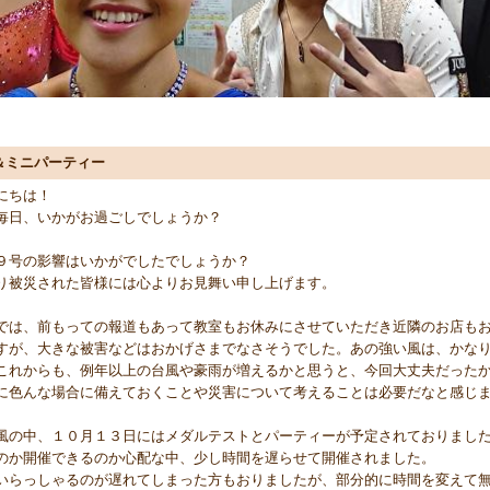
＆ミニパーティー
にちは！
毎日、いかがお過ごしでしょうか？
９号の影響はいかがでしたでしょうか？
り被災された皆様には心よりお見舞い申し上げます。
では、前もっての報道もあって教室もお休みにさせていただき近隣のお店も
すが、大きな被害などはおかげさまでなさそうでした。あの強い風は、かな
これからも、例年以上の台風や豪雨が増えるかと思うと、今回大丈夫だった
に色んな場合に備えておくことや災害について考えることは必要だなと感じ
風の中、１０月１３日にはメダルテストとパーティーが予定されておりまし
のか開催できるのか心配な中、少し時間を遅らせて開催されました。
いらっしゃるのが遅れてしまった方もおりましたが、部分的に時間を変えて