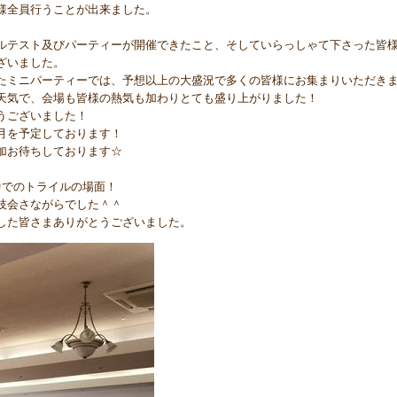
様全員行うことが出来ました。
ルテスト及びパーティーが開催できたこと、そしていらっしゃて下さった皆
ざいました。
たミニパーティーでは、予想以上の大盛況で多くの皆様にお集まりいただき
天気で、会場も皆様の熱気も加わりとても盛り上がりました！
うございました！
月を予定しております！
加お待ちしております☆
中でのトライルの場面！
技会さながらでした＾＾
した皆さまありがとうございました。