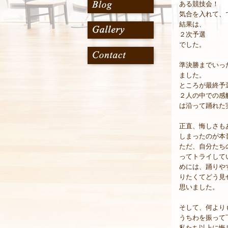
ある競技会！
気合を入れて、
結果は、
２次予選
でした。
準決勝までいっ
ました。
ところが最終予
２人の中での感
は沿って踊れた
正直、悔しさも
しまったのが本
ただ、自分たち
ってトライして
めには、踊りや
りたくてどう見
思いました。
そして、何より
うちわを振って
私たち以上に悔