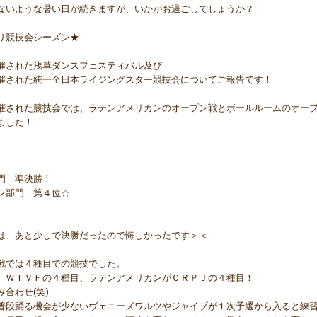
ないような暑い日が続きますが、いかがお過ごしでしょうか？
り競技会シーズン★
催された浅草ダンスフェスティバル及び
催された統一全日本ライジングスター競技会についてご報告です！
催された競技会では、ラテンアメリカンのオープン戦とボールルームのオー
ました！
門 準決勝！
ン部門 第４位☆
は、あと少しで決勝だったので悔しかったです＞＜
戦では４種目での競技でした。
、ＷＴＶＦの４種目、ラテンアメリカンがＣＲＰＪの４種目！
合わせ(笑)
普段踊る機会が少ないヴェニーズワルツやジャイブが１次予選から入ると練