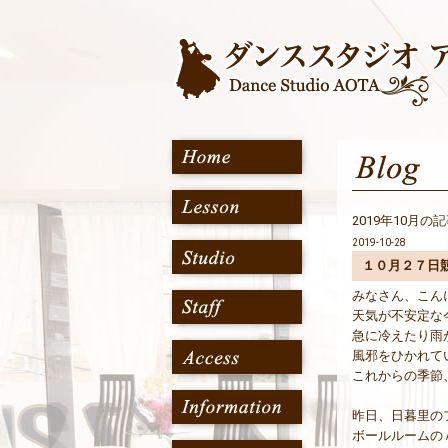
2019年10月の
2019-10-28
１０月２７日
みなさん、こん
天気が不安定な
急に冷えたり雨
風邪をひかれて
これからの季節
昨日、日暮里の
ボールルームの